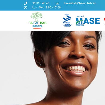
33 865 40 40
baeaubab@baeaubab.sn
Lun - Ven: 9:00 - 17:00