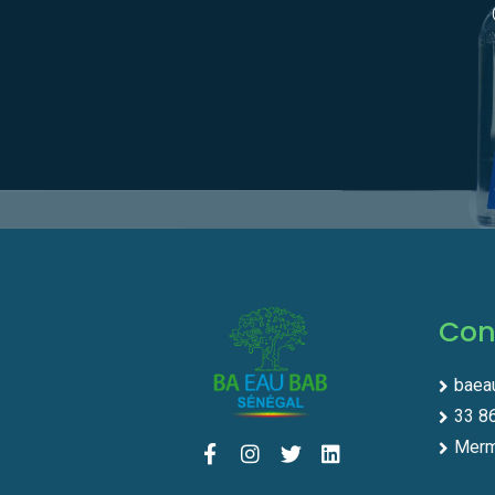
Con
baea
33 8
Merm