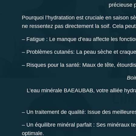
précieuse p
Pourquoi l’hydratation est cruciale en saison s
ne ressentez pas directement la soif. Cela peu
–
Fatigue :
Le manque d’eau affecte les fonctio
–
Problèmes cutanés:
La peau sèche et craque
–
Risques pour la santé:
Maux de tête, étourdi
Boi
L’eau minérale BAEAUBAB, votre alliée hydrat
–
Un traitement de qualité:
Issue des meilleure
–
Un équilibre minéral parfait :
Ses minéraux tel
optimale.