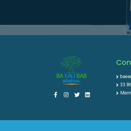
Con
baea
33 8
Merm