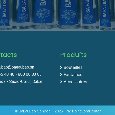
tacts
Produits
ubab@baeaubab.sn
Bouteilles
65 40 40 - 800 00 83 83
Fontaines
oz - Sacré-Cœur, Dakar
Accessoires
© BaEauBab Sénégal - 2023 | Par PointComCenter