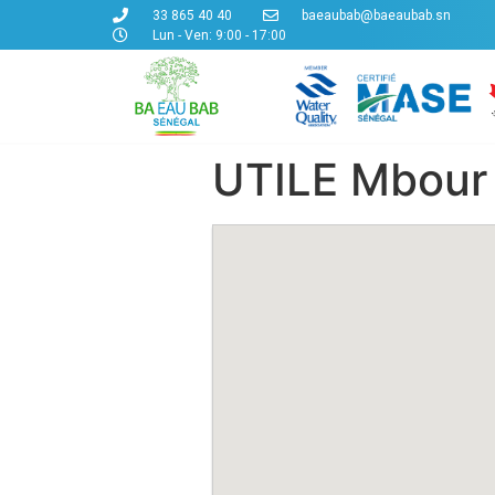
33 865 40 40
baeaubab@baeaubab.sn
Lun - Ven: 9:00 - 17:00
UTILE Mbour